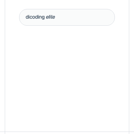
Pendaftaran sebagi 
Instruktur
A
m
b
i
l
p
e
r
a
n
d
a
n
b
e
r
k
o
n
t
r
i
b
u
s
i
d
a
l
a
m
p
e
n
d
i
d
i
k
a
n
t
e
k
n
o
l
o
g
i
d
e
n
g
a
n
m
e
m
b
a
g
i
k
a
n
p
e
n
g
a
l
a
m
a
n
p
a
d
a
b
i
d
a
n
g
i
n
d
u
s
t
r
i
s
e
r
t
a
m
e
n
j
a
d
i
i
n
s
p
i
r
a
s
i
u
n
t
u
k
t
a
l
e
n
t
a
d
i
g
i
t
a
l
d
i
I
n
d
o
n
e
s
i
a
.